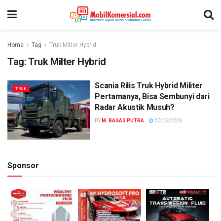
Home
Tag
Truk Milter Hybrid
Tag:
Truk Milter Hybrid
Scania Rilis Truk Hybrid Militer
TRUK
Pertamanya, Bisa Sembunyi dari
Radar Akustik Musuh?
BY
M. BAGAS PUTRA
20/06/2026
Sponsor