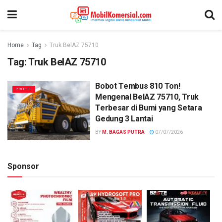
Home
Tag
Truk BelAZ 75710
Tag:
Truk BelAZ 75710
Bobot Tembus 810 Ton!
PROFIL
Mengenal BelAZ 75710, Truk
Terbesar di Bumi yang Setara
Gedung 3 Lantai
BY
M. BAGAS PUTRA
07/07/2026
Sponsor