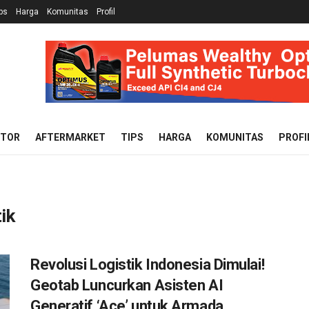
ps
Harga
Komunitas
Profil
OTOR
AFTERMARKET
TIPS
HARGA
KOMUNITAS
PROFI
ik
Revolusi Logistik Indonesia Dimulai!
Geotab Luncurkan Asisten AI
Generatif ‘Ace’ untuk Armada