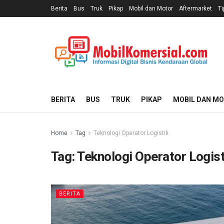
Berita
Bus
Truk
Pikap
Mobil dan Motor
Aftermarket
Ti
BERITA
BUS
TRUK
PIKAP
MOBIL DAN M
Home
Tag
Teknologi Operator Logistik
Tag:
Teknologi Operator Logist
BERITA