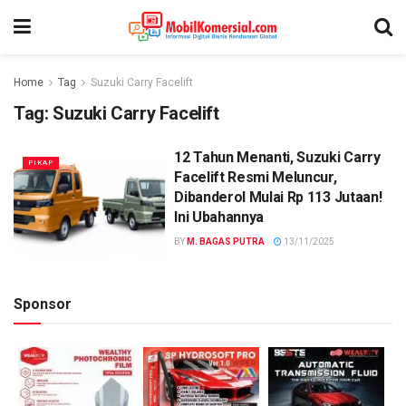
Home
Tag
Suzuki Carry Facelift
Tag:
Suzuki Carry Facelift
12 Tahun Menanti, Suzuki Carry
PIKAP
Facelift Resmi Meluncur,
Dibanderol Mulai Rp 113 Jutaan!
Ini Ubahannya
BY
M. BAGAS PUTRA
13/11/2025
Sponsor