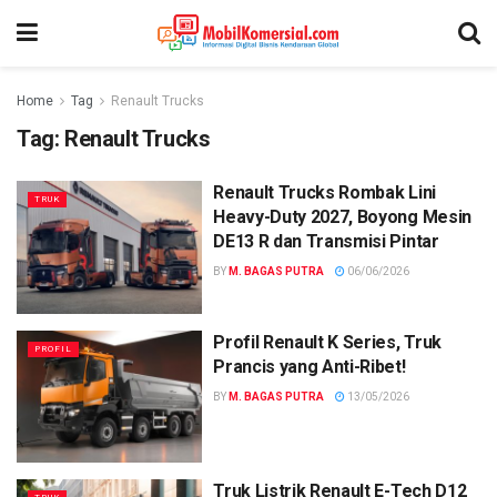
Home
Tag
Renault Trucks
Tag:
Renault Trucks
Renault Trucks Rombak Lini
TRUK
Heavy-Duty 2027, Boyong Mesin
DE13 R dan Transmisi Pintar
BY
M. BAGAS PUTRA
06/06/2026
Profil Renault K Series, Truk
PROFIL
Prancis yang Anti-Ribet!
BY
M. BAGAS PUTRA
13/05/2026
Truk Listrik Renault E-Tech D12