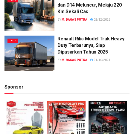
TRUK
dan D14 Meluncur, Melaju 220
Km Sekali Cas
BY
M. BAGAS PUTRA
02/12/2025
Renault Rilis Model Truk Heavy
TRUK
Duty Terbarunya, Siap
Dipasarkan Tahun 2025
BY
M. BAGAS PUTRA
21/10/2024
Sponsor