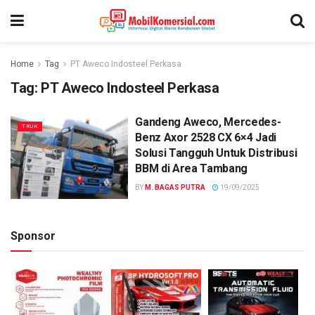
Home
Tag
PT Aweco Indosteel Perkasa
Tag:
PT Aweco Indosteel Perkasa
Gandeng Aweco, Mercedes-
TRUK
Benz Axor 2528 CX 6×4 Jadi
Solusi Tangguh Untuk Distribusi
BBM di Area Tambang
BY
M. BAGAS PUTRA
19/09/2025
Sponsor