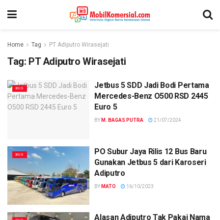
Home
Tag
PT Adiputro Wirasejati
Tag:
PT Adiputro Wirasejati
Jetbus 5 SDD Jadi Bodi Pertama
BUS
Mercedes-Benz O500 RSD 2445
Euro 5
BY
M. BAGAS PUTRA
21/07/2024
PO Subur Jaya Rilis 12 Bus Baru
BUS
Gunakan Jetbus 5 dari Karoseri
Adiputro
BY
MATO
16/10/2023
Alasan Adiputro Tak Pakai Nama