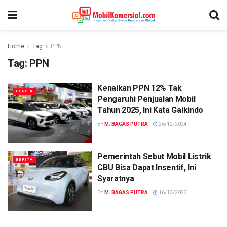
Home
Tag
PPN
Tag:
PPN
Kenaikan PPN 12% Tak
BERITA
Pengaruhi Penjualan Mobil
Tahun 2025, Ini Kata Gaikindo
BY
M. BAGAS PUTRA
26/12/2024
Pemerintah Sebut Mobil Listrik
BERITA
CBU Bisa Dapat Insentif, Ini
Syaratnya
BY
M. BAGAS PUTRA
16/12/2023