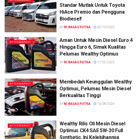
AFTERMARKET
Standar Mutlak Untuk Toyota
HiAce Premio dan Pengguna
Biodiesel!
BY
M. BAGAS PUTRA
25/10/2025
Aman Untuk Mesin Diesel Euro 4
AFTERMARKET
Hingga Euro 6, Simak Kualitas
Pelumas Wealthy Optimus
BY
M. BAGAS PUTRA
11/02/2025
Membedah Keunggulan Wealthy
AFTERMARKET
Optimus, Pelumas Mesin Diesel
Berkualitas Tinggi
BY
M. BAGAS PUTRA
16/08/2024
Wealthy Rilis Oli Mesin Diesel
AFTERMARKET
Optimus CK4 SAE 5W-30 Full
Synthetic, Ini Kelebihannya