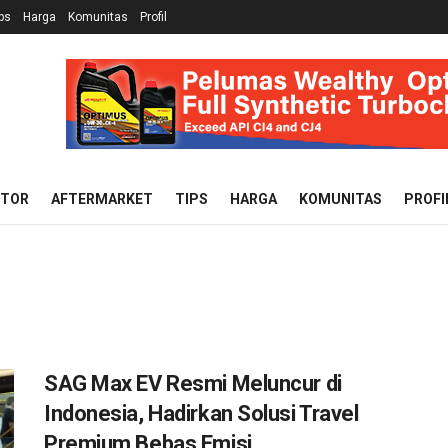
ps
Harga
Komunitas
Profil
OTOR
AFTERMARKET
TIPS
HARGA
KOMUNITAS
PROFI
SAG Max EV Resmi Meluncur di
Indonesia, Hadirkan Solusi Travel
Premium Bebas Emisi