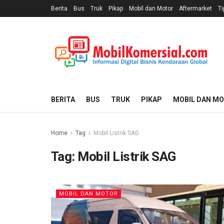
Berita
Bus
Truk
Pikap
Mobil dan Motor
Aftermarket
Ti
BERITA
BUS
TRUK
PIKAP
MOBIL DAN M
Home
Tag
Mobil Listrik SAG
Tag:
Mobil Listrik SAG
MOBIL DAN MOTOR