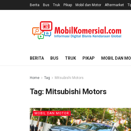
Berita
Bus
Truk
Pikap
Mobil dan Motor
Aftermarket
Ti
BERITA
BUS
TRUK
PIKAP
MOBIL DAN M
Home
Tag
Mitsubishi Motors
Tag:
Mitsubishi Motors
MOBIL DAN MOTOR