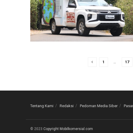
1
…
17
Tentang Kami
Redaksi
Pedoman Media Siber
Pasan
© 2023
Copyright Mobilkomersial.com