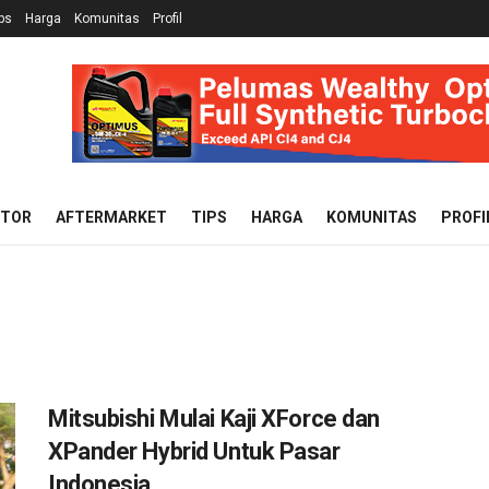
ps
Harga
Komunitas
Profil
OTOR
AFTERMARKET
TIPS
HARGA
KOMUNITAS
PROFI
Mitsubishi Mulai Kaji XForce dan
XPander Hybrid Untuk Pasar
Indonesia