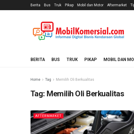
Berita
Bus
Truk
Pikap
Mobil dan Motor
Aftermarket
Ti
BERITA
BUS
TRUK
PIKAP
MOBIL DAN M
Home
Tag
Memilih Oli Berkualitas
Tag:
Memilih Oli Berkualitas
AFTERMARKET