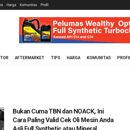
ps
Harga
Komunitas
Profil
OTOR
AFTERMARKET
TIPS
HARGA
KOMUNITAS
PROFI
Bukan Cuma TBN dan NOACK, Ini
Cara Paling Valid Cek Oli Mesin Anda
Asli Full Synthetic atau Mineral