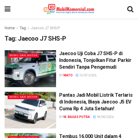
Home
Tag
Jaecoo J7 SHS-P
Tag:
Jaecoo J7 SHS-P
Jaecoo Uji Coba J7 SHS-P di
MOBIL DAN MOTOR
Indonesia, Tonjolkan Fitur Parkir
Sendiri Tanpa Pengemudi
BY
MATO
15/07/2026
Pantas Jadi Mobil Listrik Terlaris
MOBIL DAN MOTOR
di Indonesia, Biaya Jaecoo J5 EV
Cuma Rp 4 Juta Setahun!
BY
M. BAGAS PUTRA
18/06/2026
Tembus 16.000 Unit dalam 4