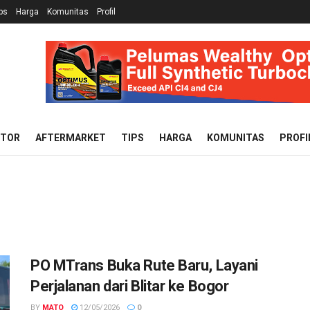
ps
Harga
Komunitas
Profil
OTOR
AFTERMARKET
TIPS
HARGA
KOMUNITAS
PROFI
PO MTrans Buka Rute Baru, Layani
Perjalanan dari Blitar ke Bogor
BY
MATO
12/05/2026
0