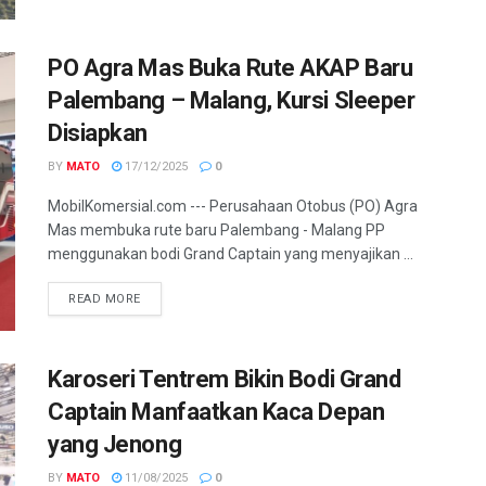
PO Agra Mas Buka Rute AKAP Baru
Palembang – Malang, Kursi Sleeper
Disiapkan
BY
MATO
17/12/2025
0
MobilKomersial.com --- Perusahaan Otobus (PO) Agra
Mas membuka rute baru Palembang - Malang PP
menggunakan bodi Grand Captain yang menyajikan ...
READ MORE
Karoseri Tentrem Bikin Bodi Grand
Captain Manfaatkan Kaca Depan
yang Jenong
BY
MATO
11/08/2025
0