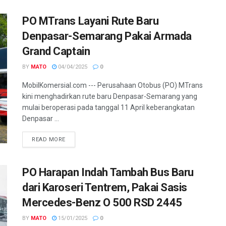
PO MTrans Layani Rute Baru
Denpasar-Semarang Pakai Armada
Grand Captain
BY
MATO
04/04/2025
0
MobilKomersial.com --- Perusahaan Otobus (PO) MTrans
kini menghadirkan rute baru Denpasar-Semarang yang
mulai beroperasi pada tanggal 11 April keberangkatan
Denpasar ...
READ MORE
PO Harapan Indah Tambah Bus Baru
dari Karoseri Tentrem, Pakai Sasis
Mercedes-Benz O 500 RSD 2445
BY
MATO
15/01/2025
0