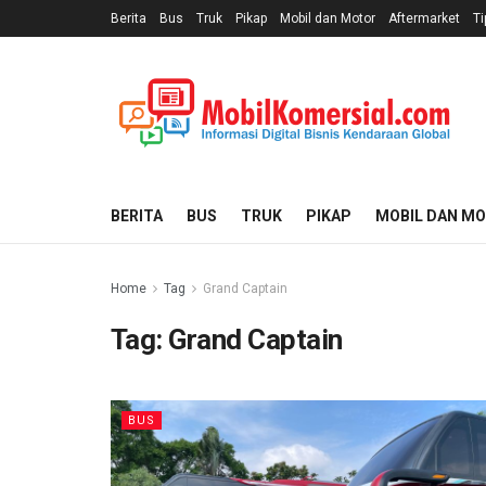
Berita
Bus
Truk
Pikap
Mobil dan Motor
Aftermarket
Ti
BERITA
BUS
TRUK
PIKAP
MOBIL DAN M
Home
Tag
Grand Captain
Tag:
Grand Captain
BUS