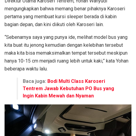
Direktur Utama Karoseri Tentrem, Yohan Wahyudi
mengungkapkan bahwa memang benar pihaknya Karoseri
pertama yang membuat kursi sleeper berada di kabin
bagian depan, dan kini diikuti oleh Karoseri lain.
“Sebenarnya saya yang punya ide, melihat model bus yang
kita buat itu jenong kemudian dengan kelebihan tersebut
maka kita bisa memaksimalkan tempat tersebut meskipun
hanya 10-15 cm menjadi ruang lebih untuk kaki,” kata Yohan
beberapa waktu lalu.
Baca juga:
Bodi Multi Class Karoseri
Tentrem Jawab Kebutuhan PO Bus yang
Ingin Kabin Mewah dan Nyaman