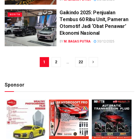
Gaikindo 2025: Penjualan
BERITA
Tembus 60 Ribu Unit, Pameran
Otomotif Jadi ‘Obat Penawar’
Ekonomi Nasional
BY
M. BAGAS PUTRA
30/12/2025
1
2
…
22
Sponsor