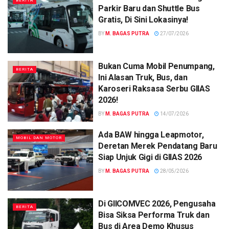
BERITA
Parkir Baru dan Shuttle Bus
Gratis, Di Sini Lokasinya!
BY
M. BAGAS PUTRA
27/07/2026
Bukan Cuma Mobil Penumpang,
BERITA
Ini Alasan Truk, Bus, dan
Karoseri Raksasa Serbu GIIAS
2026!
BY
M. BAGAS PUTRA
14/07/2026
Ada BAW hingga Leapmotor,
MOBIL DAN MOTOR
Deretan Merek Pendatang Baru
Siap Unjuk Gigi di GIIAS 2026
BY
M. BAGAS PUTRA
28/05/2026
Di GIICOMVEC 2026, Pengusaha
BERITA
Bisa Siksa Performa Truk dan
Bus di Area Demo Khusus