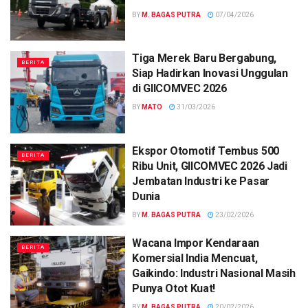
BY
M. BAGAS PUTRA
07/04/2026
Tiga Merek Baru Bergabung,
BERITA
Siap Hadirkan Inovasi Unggulan
di GIICOMVEC 2026
BY
MATO
31/03/2026
Ekspor Otomotif Tembus 500
BERITA
Ribu Unit, GIICOMVEC 2026 Jadi
Jembatan Industri ke Pasar
Dunia
BY
M. BAGAS PUTRA
23/02/2026
Wacana Impor Kendaraan
BERITA
Komersial India Mencuat,
Gaikindo: Industri Nasional Masih
Punya Otot Kuat!
BY
M. BAGAS PUTRA
20/02/2026