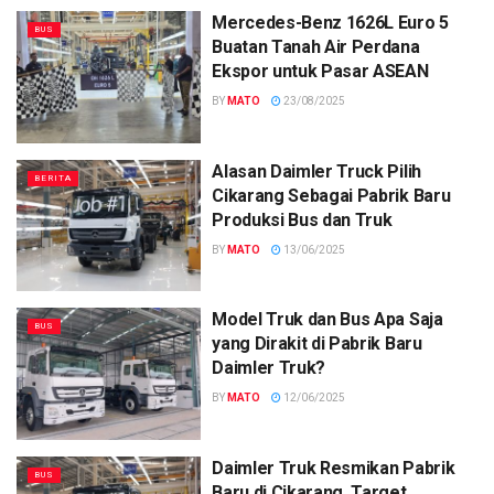
Mercedes-Benz 1626L Euro 5
BUS
Buatan Tanah Air Perdana
Ekspor untuk Pasar ASEAN
BY
MATO
23/08/2025
Alasan Daimler Truck Pilih
BERITA
Cikarang Sebagai Pabrik Baru
Produksi Bus dan Truk
BY
MATO
13/06/2025
Model Truk dan Bus Apa Saja
BUS
yang Dirakit di Pabrik Baru
Daimler Truk?
BY
MATO
12/06/2025
Daimler Truk Resmikan Pabrik
BUS
Baru di Cikarang, Target