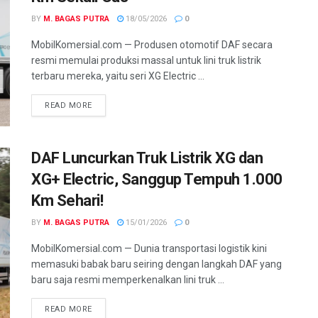
BY
M. BAGAS PUTRA
18/05/2026
0
MobilKomersial.com — Produsen otomotif DAF secara
resmi memulai produksi massal untuk lini truk listrik
terbaru mereka, yaitu seri XG Electric ...
READ MORE
DAF Luncurkan Truk Listrik XG dan
XG+ Electric, Sanggup Tempuh 1.000
Km Sehari!
BY
M. BAGAS PUTRA
15/01/2026
0
MobilKomersial.com — Dunia transportasi logistik kini
memasuki babak baru seiring dengan langkah DAF yang
baru saja resmi memperkenalkan lini truk ...
READ MORE