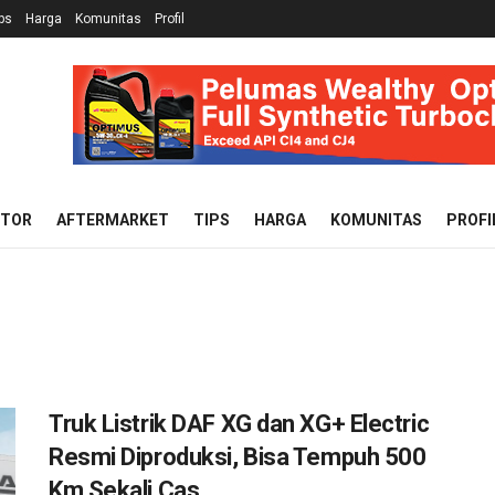
ps
Harga
Komunitas
Profil
OTOR
AFTERMARKET
TIPS
HARGA
KOMUNITAS
PROFI
Truk Listrik DAF XG dan XG+ Electric
Resmi Diproduksi, Bisa Tempuh 500
Km Sekali Cas