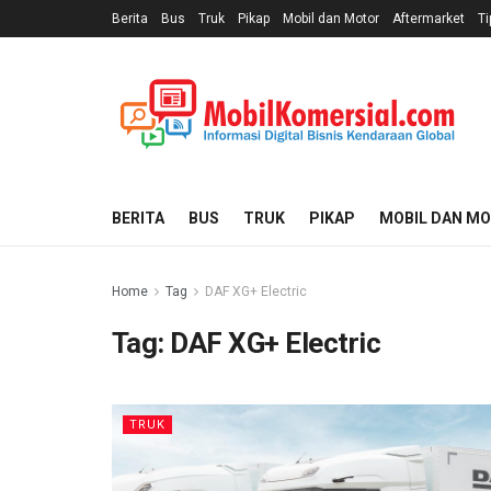
Berita
Bus
Truk
Pikap
Mobil dan Motor
Aftermarket
Ti
BERITA
BUS
TRUK
PIKAP
MOBIL DAN M
Home
Tag
DAF XG+ Electric
Tag:
DAF XG+ Electric
TRUK