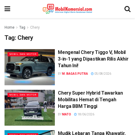
Home
Tag
Chery
Tag:
Chery
Mengenal Chery Tiggo V, Mobil
MOBIL DAN MOTOR
3-in-1 yang Dipastikan Rilis Akhir
Tahun Ini!
BY
M. BAGAS PUTRA
05/08/2026
Chery Super Hybrid Tawarkan
MOBIL DAN MOTOR
Mobilitas Hemat di Tengah
Harga BBM Tinggi
BY
MATO
18/06/2026
Mudik Lebaran Tanpa Khawatir,