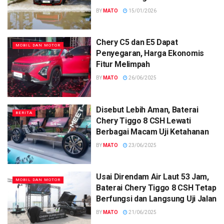
BY
MATO
15/01/2026
Chery C5 dan E5 Dapat
MOBIL DAN MOTOR
Penyegaran, Harga Ekonomis
Fitur Melimpah
BY
MATO
26/06/2025
Disebut Lebih Aman, Baterai
BERITA
Chery Tiggo 8 CSH Lewati
Berbagai Macam Uji Ketahanan
BY
MATO
23/06/2025
Usai Direndam Air Laut 53 Jam,
MOBIL DAN MOTOR
Baterai Chery Tiggo 8 CSH Tetap
Berfungsi dan Langsung Uji Jalan
BY
MATO
21/06/2025