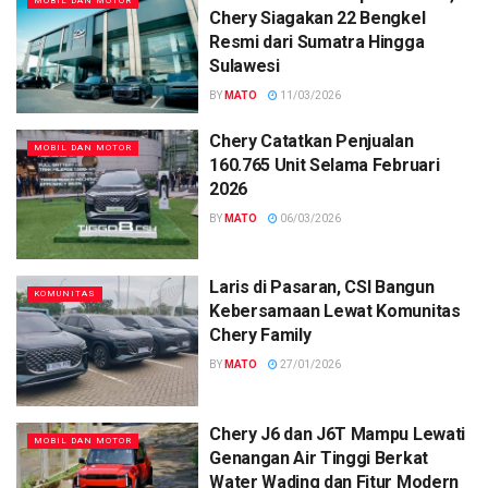
MOBIL DAN MOTOR
Chery Siagakan 22 Bengkel
Resmi dari Sumatra Hingga
Sulawesi
BY
MATO
11/03/2026
Chery Catatkan Penjualan
MOBIL DAN MOTOR
160.765 Unit Selama Februari
2026
BY
MATO
06/03/2026
Laris di Pasaran, CSI Bangun
KOMUNITAS
Kebersamaan Lewat Komunitas
Chery Family
BY
MATO
27/01/2026
Chery J6 dan J6T Mampu Lewati
MOBIL DAN MOTOR
Genangan Air Tinggi Berkat
Water Wading dan Fitur Modern