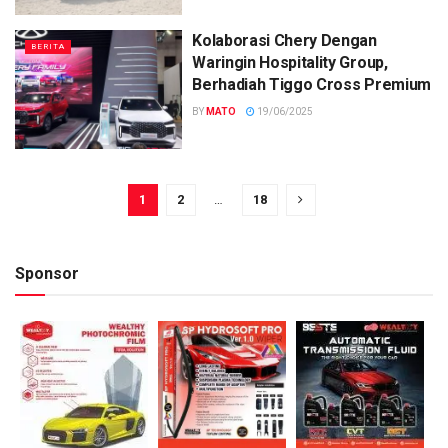
Kolaborasi Chery Dengan
BERITA
Waringin Hospitality Group,
Berhadiah Tiggo Cross Premium
BY
MATO
19/06/2025
1
2
…
18
Sponsor