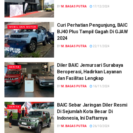
BY
M. BAGAS PUTRA
17/12/2024
Curi Perhatian Pengunjung, BAIC
MOBIL DAN MOTOR
BJ40 Plus Tampil Gagah Di GJAW
2024
BY
M. BAGAS PUTRA
22/11/2024
Diler BAIC Jemursari Surabaya
BERITA
Beroperasi, Hadirkan Layanan
dan Fasilitas Lengkap
BY
M. BAGAS PUTRA
16/11/2024
BAIC Sebar Jaringan Diler Resmi
BERITA
Di Sejumlah Kota Besar Di
Indonesia, Ini Daftarnya
BY
M. BAGAS PUTRA
26/10/2024