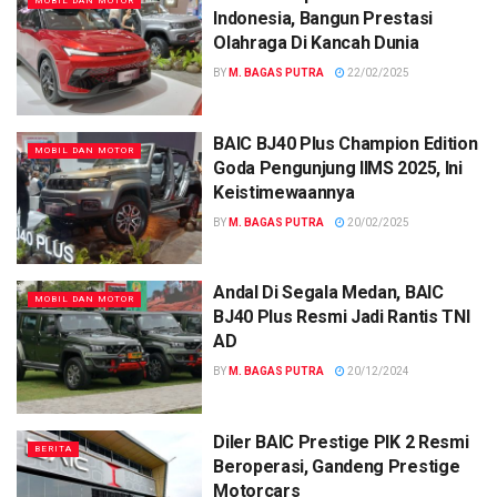
MOBIL DAN MOTOR
Indonesia, Bangun Prestasi
Olahraga Di Kancah Dunia
BY
M. BAGAS PUTRA
22/02/2025
BAIC BJ40 Plus Champion Edition
MOBIL DAN MOTOR
Goda Pengunjung IIMS 2025, Ini
Keistimewaannya
BY
M. BAGAS PUTRA
20/02/2025
Andal Di Segala Medan, BAIC
MOBIL DAN MOTOR
BJ40 Plus Resmi Jadi Rantis TNI
AD
BY
M. BAGAS PUTRA
20/12/2024
Diler BAIC Prestige PIK 2 Resmi
BERITA
Beroperasi, Gandeng Prestige
Motorcars