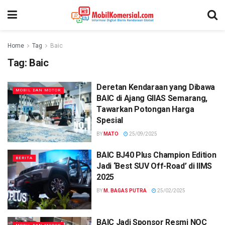
Home
Tag
Baic
Tag:
Baic
Deretan Kendaraan yang Dibawa
MOBIL DAN MOTOR
BAIC di Ajang GIIAS Semarang,
Tawarkan Potongan Harga
Spesial
BY
MATO
25/09/2025
BAIC BJ40 Plus Champion Edition
BERITA
Jadi ‘Best SUV Off-Road’ di IIMS
2025
BY
M. BAGAS PUTRA
25/02/2025
BAIC Jadi Sponsor Resmi NOC