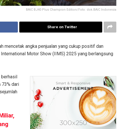
BAIC BJ40 Plus Champion Edition/Foto: dok.BAIC Indonesia
Share on Twitter
 mencetak angka penjualan yang cukup positif dan
 International Motor Show (IIMS) 2025 yang berlangsung
 berhasil
a 73% dari
 sejumlah
iliar,
ang