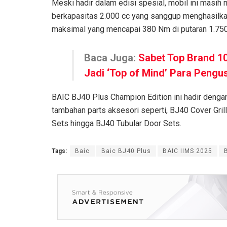
Meski hadir dalam edisi spesial, mobil ini masih
berkapasitas 2.000 cc yang sanggup menghasilkan
maksimal yang mencapai 380 Nm di putaran 1.750
Baca Juga:
Sabet Top Brand 10
Jadi ‘Top of Mind’ Para Pengu
BAIC BJ40 Plus Champion Edition ini hadir denga
tambahan parts aksesori seperti, BJ40 Cover Gril
Sets hingga BJ40 Tubular Door Sets.
Tags:
Baic
Baic BJ40 Plus
BAIC IIMS 2025