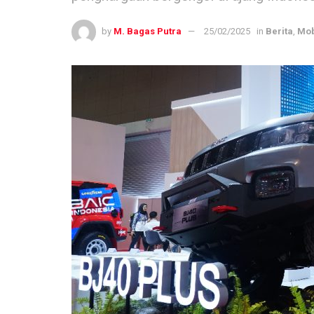
by
M. Bagas Putra
25/02/2025
in
Berita
,
Mob