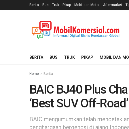
Berita
Bus
Truk
Pikap
Mobil dan Motor
Aftermarket
Ti
BERITA
BUS
TRUK
PIKAP
MOBIL DAN M
Home
Berita
BAIC BJ40 Plus Cha
‘Best SUV Off-Road’
BAIC mengumumkan telah mencetak angk
penghargaan bergengsi di ajang Indones