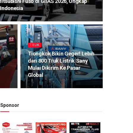
tsubishi Fuso di GIIAS 2026, Ungkap
 Indonesia
TRUK
Tiongkok Bikin Geger! Lebih
dari 800 Truk Listrik Sany
Mulai Dikirim Ke Pasar
Global
Sponsor