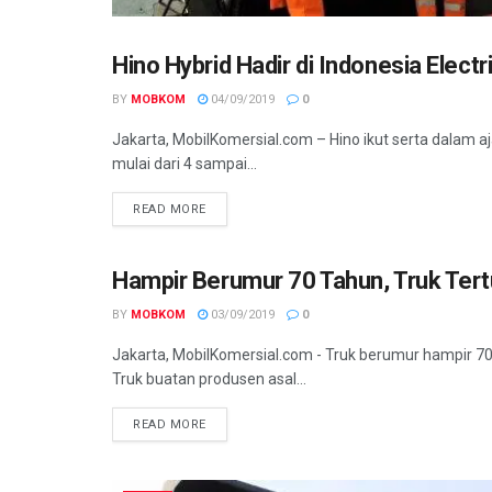
Hino Hybrid Hadir di Indonesia Elec
TRUK
BY
MOBKOM
04/09/2019
0
Jakarta, MobilKomersial.com – Hino ikut serta dalam aj
mulai dari 4 sampai...
READ MORE
Hampir Berumur 70 Tahun, Truk Tert
TRUK
BY
MOBKOM
03/09/2019
0
Jakarta, MobilKomersial.com - Truk berumur hampir 70
Truk buatan produsen asal...
READ MORE