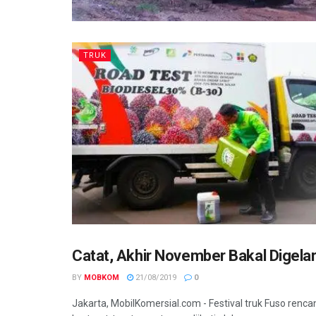
TRUK
Catat, Akhir November Bakal Digelar
TRUK
BY
MOBKOM
21/08/2019
0
Jakarta, MobilKomersial.com - Festival truk Fuso renc