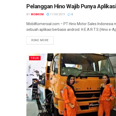
Pelanggan Hino Wajib Punya Aplikasi 
TRUK
BY
MOBKOM
11/09/2019
0
MobilKomersial.com – PT Hino Motor Sales Indones
sebuah aplikasi berbasis android. H.E.A.R.T.S (Hino e-Ap
READ MORE
TRUK