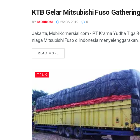
KTB Gelar Mitsubishi Fuso Gathering
TRUK
BY
MOBKOM
25/08/2019
0
Jakarta, MobilKomersial.com - PT Krama Yudha Tiga Be
niaga Mitsubishi Fuso di Indonesia menyelenggarakan..
READ MORE
TRUK