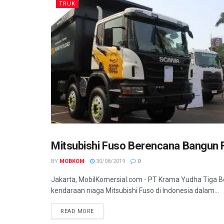
TRUK
Mitsubishi Fuso Berencana Bangun Fa
TRUK
BY
MOBKOM
30/08/2019
0
Jakarta, MobilKomersial.com - PT Krama Yudha Tiga
kendaraan niaga Mitsubishi Fuso di Indonesia dalam...
READ MORE