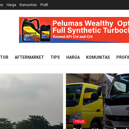
ps
Harga
Komunitas
Profil
OTOR
AFTERMARKET
TIPS
HARGA
KOMUNITAS
PROFI
TRUK