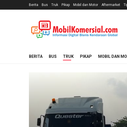
Berita
Bus
Truk
Pikap
Mobil dan Motor
Aftermarket
Ti
BERITA
BUS
TRUK
PIKAP
MOBIL DAN M