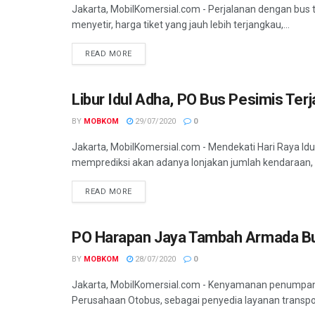
Jakarta, MobilKomersial.com - Perjalanan dengan bus t
menyetir, harga tiket yang jauh lebih terjangkau,...
READ MORE
Libur Idul Adha, PO Bus Pesimis Te
BUS
BY
MOBKOM
29/07/2020
0
Jakarta, MobilKomersial.com - Mendekati Hari Raya Idu
memprediksi akan adanya lonjakan jumlah kendaraan, a
READ MORE
PO Harapan Jaya Tambah Armada Bu
BUS
BY
MOBKOM
28/07/2020
0
Jakarta, MobilKomersial.com - Kenyamanan penumpan
Perusahaan Otobus, sebagai penyedia layanan transpor