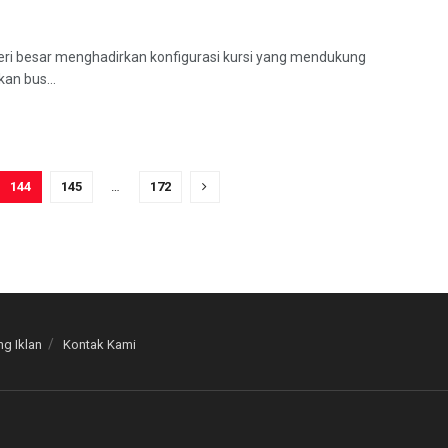
seri besar menghadirkan konfigurasi kursi yang mendukung
kan bus...
144
145
…
172
g Iklan
Kontak Kami