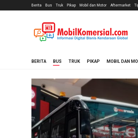
Berita
Bus
Truk
Pikap
Mobil dan Motor
Aftermarket
Ti
BERITA
BUS
TRUK
PIKAP
MOBIL DAN M