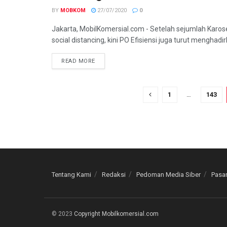
BY
MOBKOM
27/07/2020
0
Jakarta, MobilKomersial.com - Setelah sejumlah Karo
social distancing, kini PO Efisiensi juga turut menghadir
READ MORE
1
…
143
Tentang Kami
Redaksi
Pedoman Media Siber
Pasan
© 2023
Copyright Mobilkomersial.com