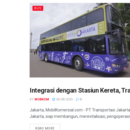
BUS
Integrasi dengan Stasiun Kereta, Tra
BUS
BY
MOBKOM
28/08/2020
0
Jakarta, MobilKomersial.com - PT Transportasi Jakart
Jakarta, siap membangun, merevitalisasi, pengoperasi
READ MORE