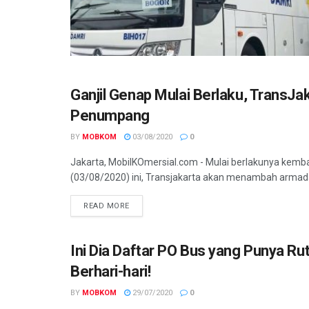
Ganjil Genap Mulai Berlaku, TransJ
BUS
Penumpang
BY
MOBKOM
03/08/2020
0
Jakarta, MobilKOmersial.com - Mulai berlakunya kembal
(03/08/2020) ini, Transjakarta akan menambah armada
READ MORE
Ini Dia Daftar PO Bus yang Punya Rut
BUS
Berhari-hari!
BY
MOBKOM
29/07/2020
0