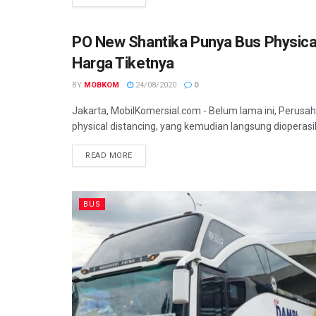
PO New Shantika Punya Bus Physical
BUS
Harga Tiketnya
BY
MOBKOM
24/08/2020
0
Jakarta, MobilKomersial.com - Belum lama ini, Perus
physical distancing, yang kemudian langsung dioperasik
READ MORE
BUS