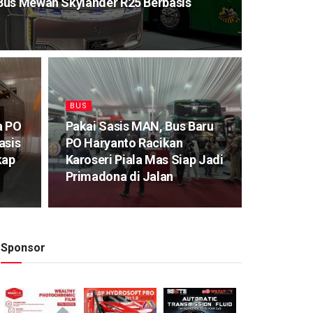
Bus Mewah Skylander R25 Berbasis
BUS
a PO
Pakai Sasis MAN, Bus Baru
asis
PO Haryanto Racikan
kap
Karoseri Piala Mas Siap Jadi
Primadona di Jalan
Sponsor