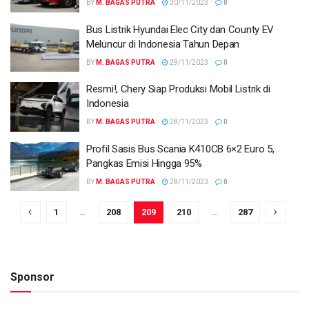
BY
M. BAGAS PUTRA
30/11/2023
0
Bus Listrik Hyundai Elec City dan County EV
Meluncur di Indonesia Tahun Depan
BY
M. BAGAS PUTRA
29/11/2023
0
Resmi!, Chery Siap Produksi Mobil Listrik di
Indonesia
BY
M. BAGAS PUTRA
28/11/2023
0
Profil Sasis Bus Scania K410CB 6×2 Euro 5,
Pangkas Emisi Hingga 95%
BY
M. BAGAS PUTRA
28/11/2023
0
1
…
208
209
210
…
287
Sponsor