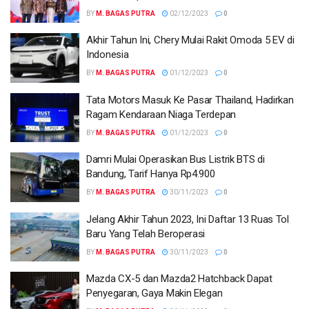
BY
M. BAGAS PUTRA
02/12/2023
0
Akhir Tahun Ini, Chery Mulai Rakit Omoda 5 EV di
Indonesia
BY
M. BAGAS PUTRA
01/12/2023
0
Tata Motors Masuk Ke Pasar Thailand, Hadirkan
Ragam Kendaraan Niaga Terdepan
BY
M. BAGAS PUTRA
01/12/2023
0
Damri Mulai Operasikan Bus Listrik BTS di
Bandung, Tarif Hanya Rp4.900
BY
M. BAGAS PUTRA
30/11/2023
0
Jelang Akhir Tahun 2023, Ini Daftar 13 Ruas Tol
Baru Yang Telah Beroperasi
BY
M. BAGAS PUTRA
30/11/2023
0
Mazda CX-5 dan Mazda2 Hatchback Dapat
Penyegaran, Gaya Makin Elegan