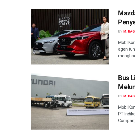
Mazda
Penye
BY
M. BA
MobilKom
agen tun
menghadi
Bus L
Melun
BY
M. BA
MobilKom
PT Indik
Company.