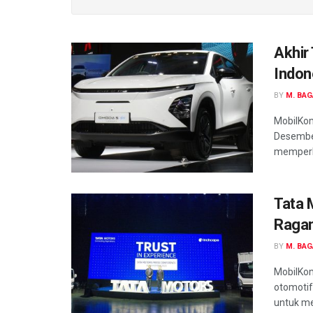
Akhir
Indon
BY
M. BA
MobilKom
Desember
memperke
Tata 
Ragam
BY
M. BA
MobilKom
otomotif
untuk m