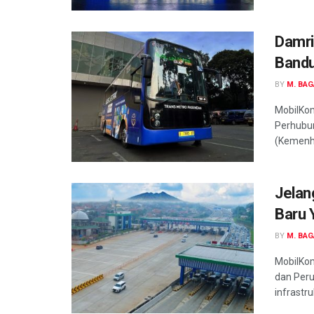
Damri
Bandu
BY
M. BA
MobilKom
Perhubun
(Kemenhu
Jelan
Baru 
BY
M. BA
MobilKom
dan Per
infrastr