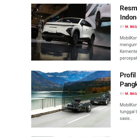
Resmi!
Indon
BY
M. BA
MobilKom
mengumu
Kementer
percepat
Profi
Pangk
BY
M. BA
MobilKom
tunggal 
sasis...