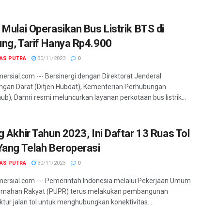
 Mulai Operasikan Bus Listrik BTS di
ng, Tarif Hanya Rp4.900
GAS PUTRA
30/11/2023
0
ersial.com --- Bersinergi dengan Direktorat Jenderal
gan Darat (Ditjen Hubdat), Kementerian Perhubungan
b), Damri resmi meluncurkan layanan perkotaan bus listrik...
g Akhir Tahun 2023, Ini Daftar 13 Ruas Tol
Yang Telah Beroperasi
GAS PUTRA
30/11/2023
0
ersial.com --- Pemerintah Indonesia melalui Pekerjaan Umum
umahan Rakyat (PUPR) terus melakukan pembangunan
uktur jalan tol untuk menghubungkan konektivitas...