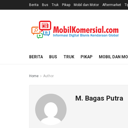
Berita
Bus
Truk
Pikap
Mobil dan Motor
Aftermarket
Ti
BERITA
BUS
TRUK
PIKAP
MOBIL DAN M
Home
Author
M. Bagas Putra