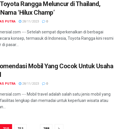
 Toyota Rangga Meluncur di Thailand,
 Nama ‘Hilux Champ’
GAS PUTRA
28/11/2023
0
ersial.com --- Setelah sempat diperkenalkan di berbagai
ecara konsep, termasuk di Indonesia, Toyota Rangga kini resmi
di pasar...
omendasi Mobil Yang Cocok Untuk Usaha
l
GAS PUTRA
28/11/2023
0
ersial.com --- Mobil travel adalah salah satu jenis mobil yang
 fasilitas lengkap dan memadai untuk keperluan wisata atau
n...
210
211
…
288