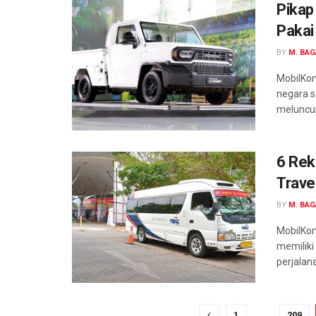
Pikap
Pakai
BY
M. BA
MobilKom
negara s
meluncur 
6 Rek
Trave
BY
M. BA
MobilKom
memiliki
perjalana
1
…
209