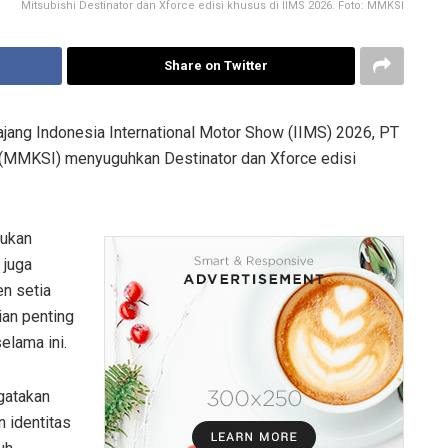
Mitsubishi Destinator dan Xforce edisi khusus di IIMS 2026. Foto: MMKSI
Share on Twitter
ajang Indonesia International Motor Show (IIMS) 2026, PT
 (MMKSI) menyuguhkan Destinator dan Xforce edisi
bukan
 juga
n setia
ian penting
elama ini.
gatakan
 identitas