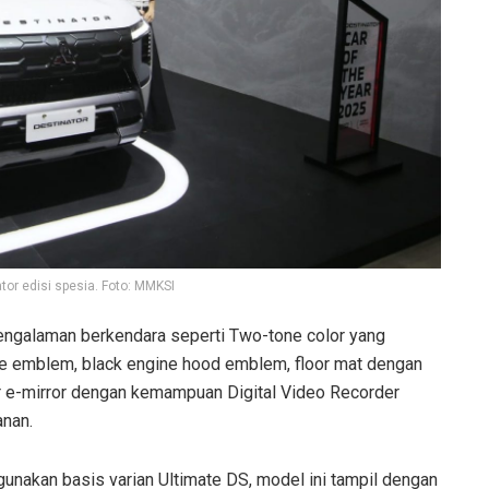
tor edisi spesia. Foto: MMKSI
ngalaman berkendara seperti Two-tone color yang
me emblem, black engine hood emblem, floor mat dengan
r e-mirror dengan kemampuan Digital Video Recorder
anan.
unakan basis varian Ultimate DS, model ini tampil dengan