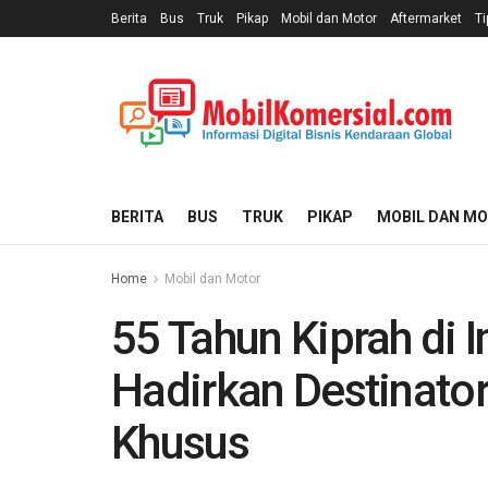
Berita
Bus
Truk
Pikap
Mobil dan Motor
Aftermarket
Ti
BERITA
BUS
TRUK
PIKAP
MOBIL DAN M
Home
Mobil dan Motor
55 Tahun Kiprah di 
Hadirkan Destinator
Khusus