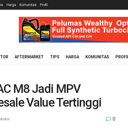
ps
Harga
Komunitas
Profil
OTOR
AFTERMARKET
TIPS
HARGA
KOMUNITAS
PROFI
GAC M8 Jadi MPV
sale Value Tertinggi
0
 Motor