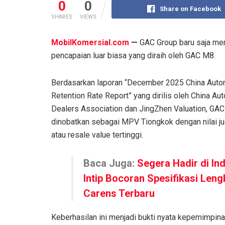
0
0
Share on Facebook
SHARES
VIEWS
MobilKomersial.com
—
GAC Group baru saja mem
pencapaian luar biasa yang diraih oleh GAC M8.
Berdasarkan laporan “December 2025 China Auto
Retention Rate Report” yang dirilis oleh China Au
Dealers Association dan JingZhen Valuation, GA
dinobatkan sebagai MPV Tiongkok dengan nilai ju
atau resale value tertinggi.
Baca Juga:
Segera Hadir di In
Intip Bocoran Spesifikasi Leng
Carens Terbaru
Keberhasilan ini menjadi bukti nyata kepemimpin