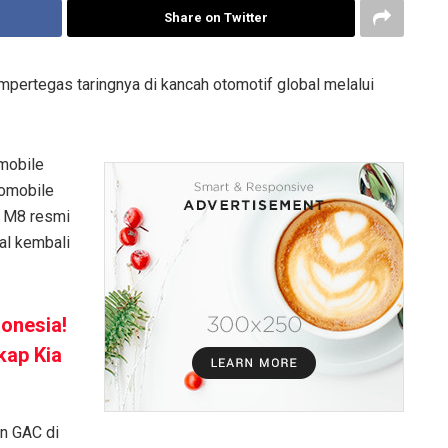
Share on Twitter
pertegas taringnya di kancah otomotif global melalui
mobile
tomobile
C M8 resmi
al kembali
donesia!
kap Kia
an GAC di