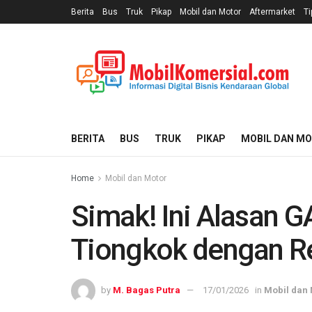
Berita
Bus
Truk
Pikap
Mobil dan Motor
Aftermarket
Ti
BERITA
BUS
TRUK
PIKAP
MOBIL DAN M
Home
Mobil dan Motor
Simak! Ini Alasan 
Tiongkok dengan Re
by
M. Bagas Putra
17/01/2026
in
Mobil dan