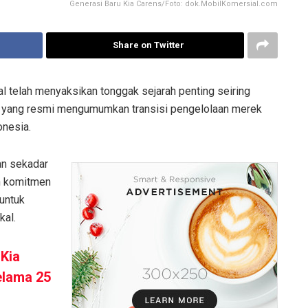
Generasi Baru Kia Carens/Foto: dok.MobilKomersial.com
Share on Twitter
al telah menyaksikan tonggak sejarah penting seiring
ia yang resmi mengumumkan transisi pengelolaan merek
onesia.
an sekadar
an komitmen
 untuk
kal.
 Kia
elama 25