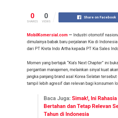
0
0
Share on Facebook
SHARES
VIEWS
MobilKomersial.com
—
Industri otomotif nasion
dimulainya babak baru perjalanan Kia di Indones
dari PT Kreta Indo Artha kepada PT Kia Sales Ind
Momen yang bertajuk “Kia’s Next Chapter” ini buk
pergantian manajemen, melainkan sinyal kuat ak
jangka panjang brand asal Korea Selatan tersebut
tampil lebih agresif dan relevan bagi konsumen lo
Baca Juga:
Simak!, Ini Rahasia
Bertahan dan Tetap Relevan S
Tahun di Indonesia