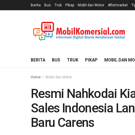
Berita
Bus
Truk
Pikap
Mobil dan Motor
Aftermarket
Ti
BERITA
BUS
TRUK
PIKAP
MOBIL DAN M
Home
Mobil dan Motor
Resmi Nahkodai Kia 
Sales Indonesia L
Baru Carens