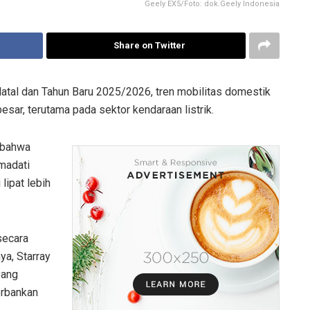
Geely EX5/Foto: dok.Geely Indonesia
Share on Twitter
atal dan Tahun Baru 2025/2026, tren mobilitas domestik
esar, terutama pada sektor kendaraan listrik.
 bahwa
emadati
lipat lebih
secara
ya, Starray
yang
orbankan