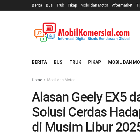
Berita
Bus
Truk
Pikap
Mobil dan Motor
Aftermarket
Ti
BERITA
BUS
TRUK
PIKAP
MOBIL DAN M
Home
Mobil dan Motor
Alasan Geely EX5 da
Solusi Cerdas Hada
di Musim Libur 202