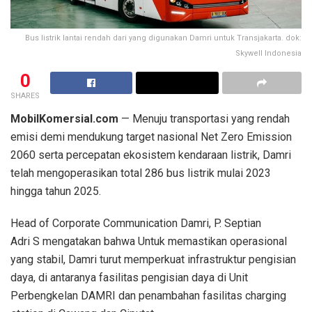
Bus listrik lantai rendah dari yang digunakan Damri untuk Transjakarta. dok:
Skywell Indonesia
0
SHARES
MobilKomersial.com
— Menuju transportasi yang rendah
emisi demi mendukung target nasional Net Zero Emission
2060 serta percepatan ekosistem kendaraan listrik, Damri
telah mengoperasikan total 286 bus listrik mulai 2023
hingga tahun 2025.
Head of Corporate Communication Damri, P. Septian
Adri S mengatakan bahwa Untuk memastikan operasional
yang stabil, Damri turut memperkuat infrastruktur pengisian
daya, di antaranya fasilitas pengisian daya di Unit
Perbengkelan DAMRI dan ⁠penambahan fasilitas charging