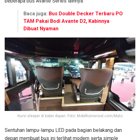
beberapa bus Avante Series lainnya.
Baca juga:
Bus Double Decker Terbaru PO
TAM Pakai Bodi Avante D2, Kabinnya
Dibuat Nyaman
Kursi sleeper di kabin depan. Foto: MobilKomersial.com/Mato
Sentuhan lampu-lampu LED pada bagian belakang dan
depan membuat bus ini terlihat modern serta simple