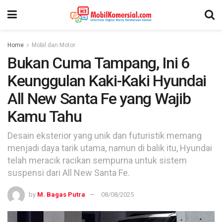
Home
Mobil dan Motor
Bukan Cuma Tampang, Ini 6
Keunggulan Kaki-Kaki Hyundai
All New Santa Fe yang Wajib
Kamu Tahu
Desain eksterior yang unik dan futuristik memang
menjadi daya tarik utama, namun di balik itu, Hyundai
telah meracik racikan sempurna untuk sistem
suspensi dari All New Santa Fe.
by
M. Bagas Putra
08/08/2025