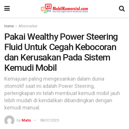
Home
Aftermarket
Pakai Wealthy Power Steering
Fluid Untuk Cegah Kebocoran
dan Kerusakan Pada Sistem
Kemudi Mobil
Kemajuan paling mengesankan dalam dunia
otomotif saat ini adalah Power Steering,
perlengkapan ini telah membuat kemudi mobil jauh
lebih mudah di kendalikan dibandingkan dengan
kemudi manual.
by
Mato
08/07/2025