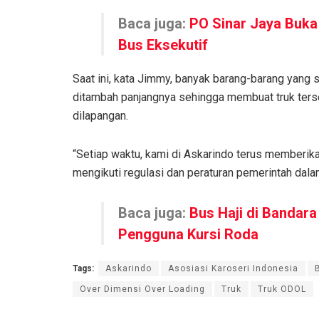
Baca juga:
PO Sinar Jaya Buka
Bus Eksekutif
Saat ini, kata Jimmy, banyak barang-barang yang s
ditambah panjangnya sehingga membuat truk terse
dilapangan.
“Setiap waktu, kami di Askarindo terus memberik
mengikuti regulasi dan peraturan pemerintah dal
Baca juga:
Bus Haji di Bandar
Pengguna Kursi Roda
Tags:
Askarindo
Asosiasi Karoseri Indonesia
Over Dimensi Over Loading
Truk
Truk ODOL