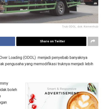
Truk ODOL. dok: Kemenhub
Share on Twitter
 Over Loading (ODOL) menjadi penyebab banyaknya
anyak pengusaha yang memodifikasi truknya menjadi lebih
Jimmy
idak boleh
n
ngan