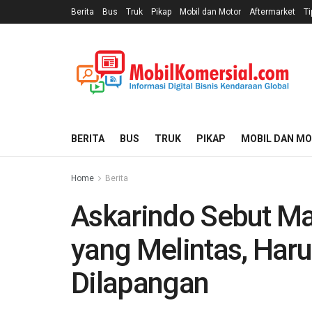
Berita
Bus
Truk
Pikap
Mobil dan Motor
Aftermarket
Ti
BERITA
BUS
TRUK
PIKAP
MOBIL DAN M
Home
Berita
Askarindo Sebut M
yang Melintas, Har
Dilapangan