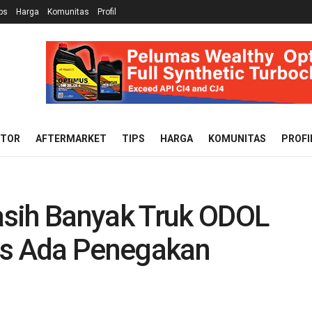
ps
Harga
Komunitas
Profil
OTOR
AFTERMARKET
TIPS
HARGA
KOMUNITAS
PROFI
asih Banyak Truk ODOL
us Ada Penegakan