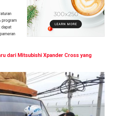
raturan
0% program
t dapat
i pameran
aru dari Mitsubishi Xpander Cross yang