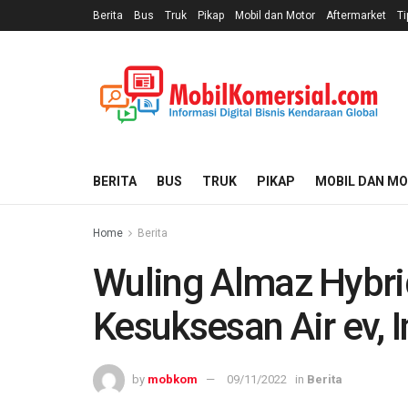
Berita
Bus
Truk
Pikap
Mobil dan Motor
Aftermarket
Ti
BERITA
BUS
TRUK
PIKAP
MOBIL DAN M
Home
Berita
Wuling Almaz Hybri
Kesuksesan Air ev, 
by
mobkom
09/11/2022
in
Berita