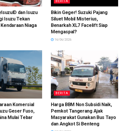
BERITA
yIsuzuID dan Isuzu
Bikin Geger! Suzuki Pajang
egi Isuzu Tekan
Siluet Mobil Misterius,
 Kendaraan Niaga
Benarkah XL7 Facelift Siap
Mengaspal?
16/06/2026
BERITA
araan Komersial
Harga BBM Non Subsidi Naik,
suzu Geser Fuso,
Pemkot Tangerang Ajak
ina Mulai Tebar
Masyarakat Gunakan Bus Tayo
dan Angkot Si Benteng