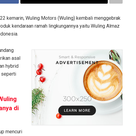
2 kemarin, Wuling Motors (Wuling) kembali menggebrak
roduk kendaraan ramah lingkungannya yaitu Wuling Almaz
ndonesia.
gundang
rikan asal
an hybrid
 seperti
Wuling
anya di
kup mencuri