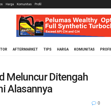
ps
Harga
Komunitas
Profil
OTOR
AFTERMARKET
TIPS
HARGA
KOMUNITAS
PROFI
d Meluncur Ditengah
Ini Alasannya
0