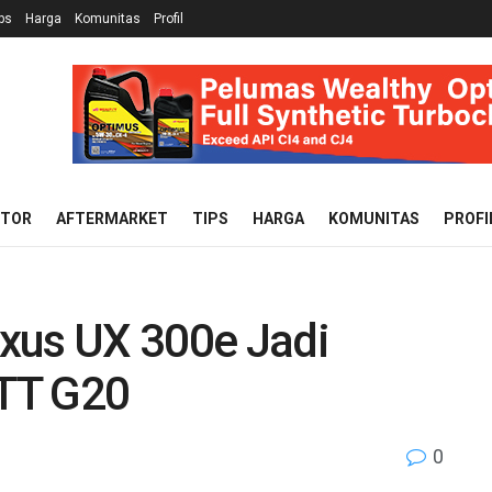
ps
Harga
Komunitas
Profil
OTOR
AFTERMARKET
TIPS
HARGA
KOMUNITAS
PROFI
xus UX 300e Jadi
TT G20
0