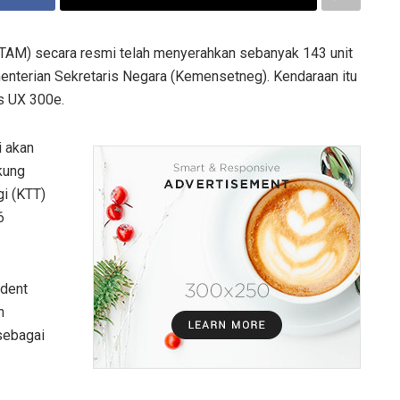
(TAM) secara resmi telah menyerahkan sebanyak 143 unit
menterian Sekretaris Negara (Kemensetneg). Kendaraan itu
us UX 300e.
i akan
kung
gi (KTT)
6
ident
n
sebagai