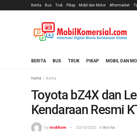
Berita
Bus
Truk
Pikap
Mobil dan Motor
Aftermarket
Ti
BERITA
BUS
TRUK
PIKAP
MOBIL DAN M
Home
Berita
Toyota bZ4X dan Le
Kendaraan Resmi K
by
mobkom
20/10/2022
in
Berita