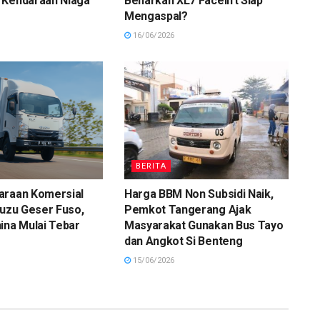
 Kendaraan Niaga
Benarkah XL7 Facelift Siap
Mengaspal?
16/06/2026
BERITA
araan Komersial
Harga BBM Non Subsidi Naik,
suzu Geser Fuso,
Pemkot Tangerang Ajak
ina Mulai Tebar
Masyarakat Gunakan Bus Tayo
dan Angkot Si Benteng
15/06/2026