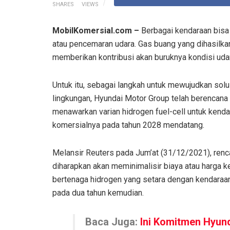
SHARES
VIEWS
MobilKomersial.com –
Berbagai kendaraan bisa 
atau pencemaran udara. Gas buang yang dihasilkan
memberikan kontribusi akan buruknya kondisi udara
Untuk itu, sebagai langkah untuk mewujudkan sol
lingkungan, Hyundai Motor Group telah berencana
menawarkan varian hidrogen fuel-cell untuk kend
komersialnya pada tahun 2028 mendatang.
Melansir Reuters pada Jum’at (31/12/2021), renca
diharapkan akan meminimalisir biaya atau harga 
bertenaga hidrogen yang setara dengan kendaraan 
pada dua tahun kemudian.
Baca Juga:
Ini Komitmen Hyun