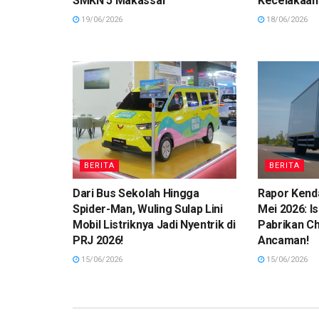
SMKN 5 Makassar
Kecelakaan
19/06/2026
18/06/2026
BERITA
BERITA
Dari Bus Sekolah Hingga
Rapor Kend
Spider-Man, Wuling Sulap Lini
Mei 2026: I
Mobil Listriknya Jadi Nyentrik di
Pabrikan Ch
PRJ 2026!
Ancaman!
15/06/2026
15/06/2026