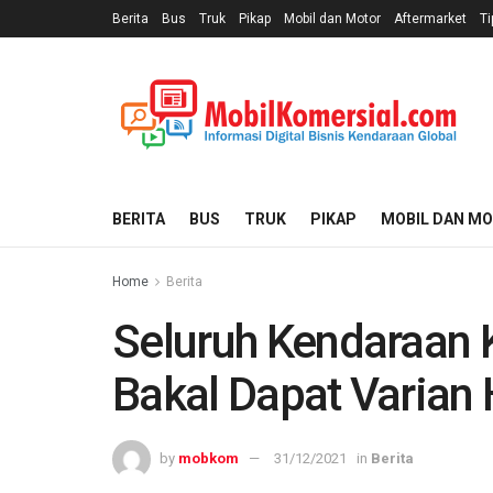
Berita
Bus
Truk
Pikap
Mobil dan Motor
Aftermarket
Ti
BERITA
BUS
TRUK
PIKAP
MOBIL DAN M
Home
Berita
Seluruh Kendaraan 
Bakal Dapat Varian
by
mobkom
31/12/2021
in
Berita