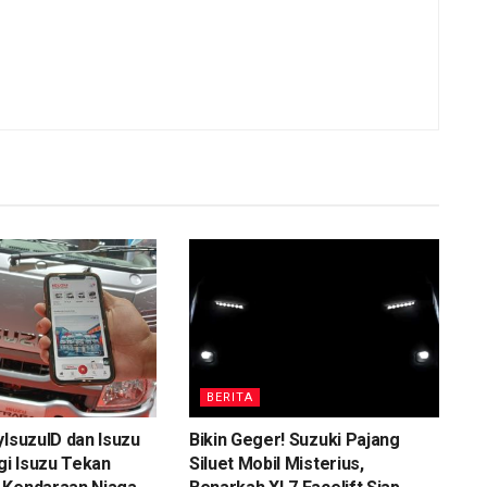
BERITA
yIsuzuID dan Isuzu
Bikin Geger! Suzuki Pajang
egi Isuzu Tekan
Siluet Mobil Misterius,