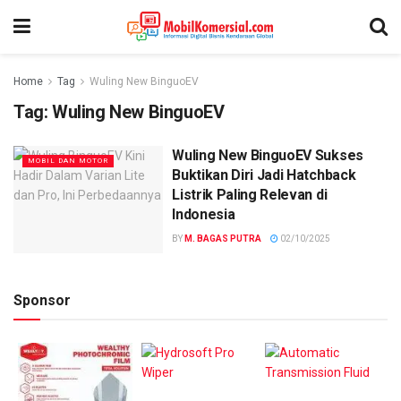
Home
Tag
Wuling New BinguoEV
Tag:
Wuling New BinguoEV
Wuling New BinguoEV Sukses
MOBIL DAN MOTOR
Buktikan Diri Jadi Hatchback
Listrik Paling Relevan di
Indonesia
BY
M. BAGAS PUTRA
02/10/2025
Sponsor