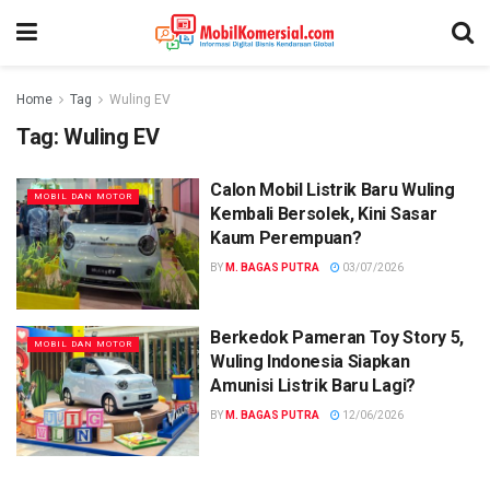
Home
Tag
Wuling EV
Tag:
Wuling EV
Calon Mobil Listrik Baru Wuling
MOBIL DAN MOTOR
Kembali Bersolek, Kini Sasar
Kaum Perempuan?
BY
M. BAGAS PUTRA
03/07/2026
Berkedok Pameran Toy Story 5,
MOBIL DAN MOTOR
Wuling Indonesia Siapkan
Amunisi Listrik Baru Lagi?
BY
M. BAGAS PUTRA
12/06/2026