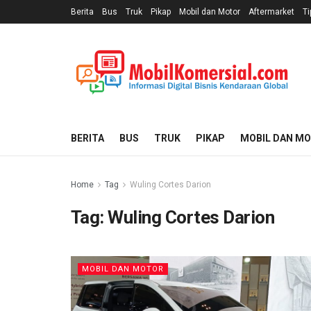
Berita
Bus
Truk
Pikap
Mobil dan Motor
Aftermarket
Ti
BERITA
BUS
TRUK
PIKAP
MOBIL DAN M
Home
Tag
Wuling Cortes Darion
Tag:
Wuling Cortes Darion
MOBIL DAN MOTOR