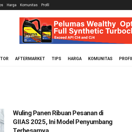
ps
Harga
Komunitas
Profil
OTOR
AFTERMARKET
TIPS
HARGA
KOMUNITAS
PROFI
Wuling Panen Ribuan Pesanan di
GIIAS 2025, Ini Model Penyumbang
Terbesarnya