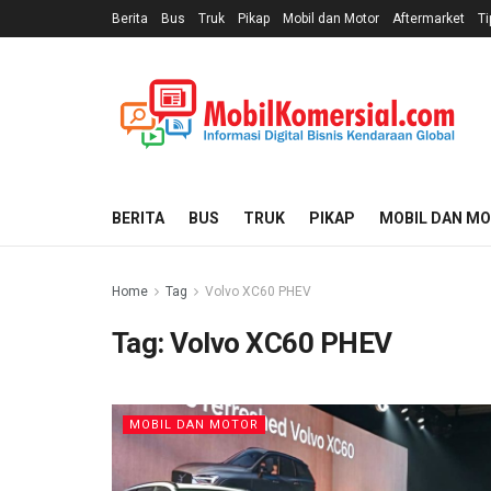
Berita
Bus
Truk
Pikap
Mobil dan Motor
Aftermarket
Ti
BERITA
BUS
TRUK
PIKAP
MOBIL DAN M
Home
Tag
Volvo XC60 PHEV
Tag:
Volvo XC60 PHEV
MOBIL DAN MOTOR