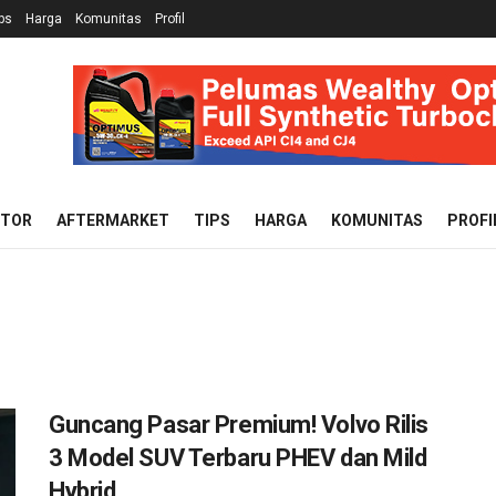
ps
Harga
Komunitas
Profil
OTOR
AFTERMARKET
TIPS
HARGA
KOMUNITAS
PROFI
Guncang Pasar Premium! Volvo Rilis
3 Model SUV Terbaru PHEV dan Mild
Hybrid