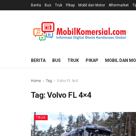
Berita
Bus
Truk
Pikap
Mobil dan Motor
Aftermarket
Ti
BERITA
BUS
TRUK
PIKAP
MOBIL DAN M
Home
Tag
Volvo FL 4x4
Tag:
Volvo FL 4×4
TRUK