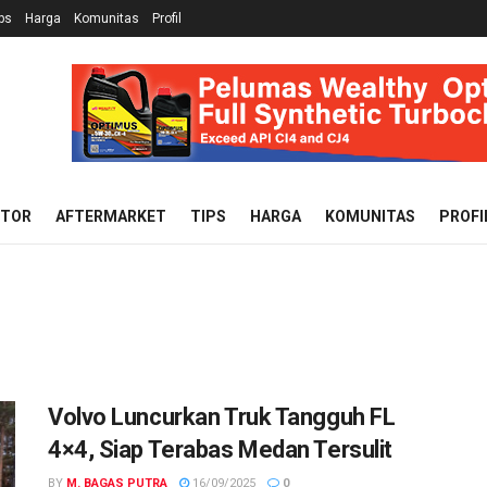
ps
Harga
Komunitas
Profil
OTOR
AFTERMARKET
TIPS
HARGA
KOMUNITAS
PROFI
Volvo Luncurkan Truk Tangguh FL
4×4, Siap Terabas Medan Tersulit
BY
M. BAGAS PUTRA
16/09/2025
0