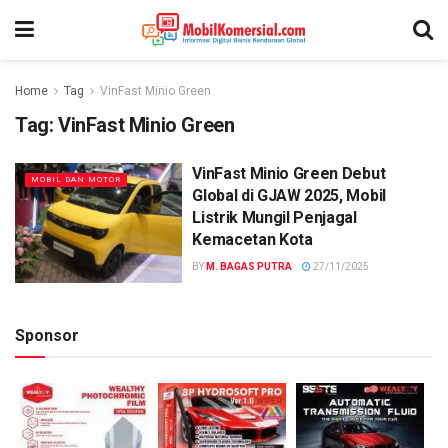
Home
Tag
VinFast Minio Green
Tag:
VinFast Minio Green
VinFast Minio Green Debut
MOBIL DAN MOTOR
Global di GJAW 2025, Mobil
Listrik Mungil Penjagal
Kemacetan Kota
BY
M. BAGAS PUTRA
27/11/2025
Sponsor