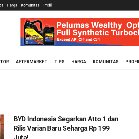
ps
Harga
Komunitas
Profil
OTOR
AFTERMARKET
TIPS
HARGA
KOMUNITAS
PROFI
BYD Indonesia Segarkan Atto 1 dan
Rilis Varian Baru Seharga Rp 199
Juta!