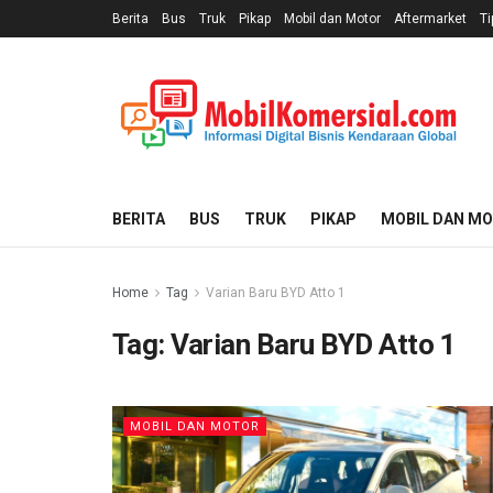
Berita
Bus
Truk
Pikap
Mobil dan Motor
Aftermarket
Ti
BERITA
BUS
TRUK
PIKAP
MOBIL DAN M
Home
Tag
Varian Baru BYD Atto 1
Tag:
Varian Baru BYD Atto 1
MOBIL DAN MOTOR