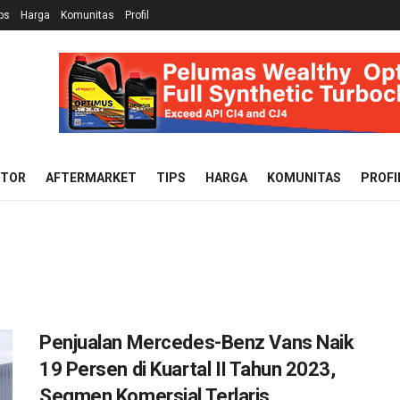
ps
Harga
Komunitas
Profil
OTOR
AFTERMARKET
TIPS
HARGA
KOMUNITAS
PROFI
Penjualan Mercedes-Benz Vans Naik
19 Persen di Kuartal II Tahun 2023,
Segmen Komersial Terlaris