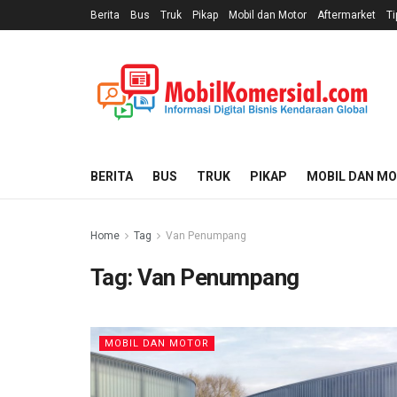
Berita
Bus
Truk
Pikap
Mobil dan Motor
Aftermarket
Ti
BERITA
BUS
TRUK
PIKAP
MOBIL DAN M
Home
Tag
Van Penumpang
Tag:
Van Penumpang
MOBIL DAN MOTOR