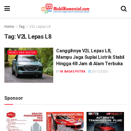
Home
Tag
V2L Lepas L8
Tag:
V2L Lepas L8
Canggihnya V2L Lepas L8,
MOBIL DAN MOTOR
Mampu Jaga Suplai Listrik Stabil
Hingga 48 Jam di Alam Terbuka
BY
M. BAGAS PUTRA
23/12/2025
Sponsor