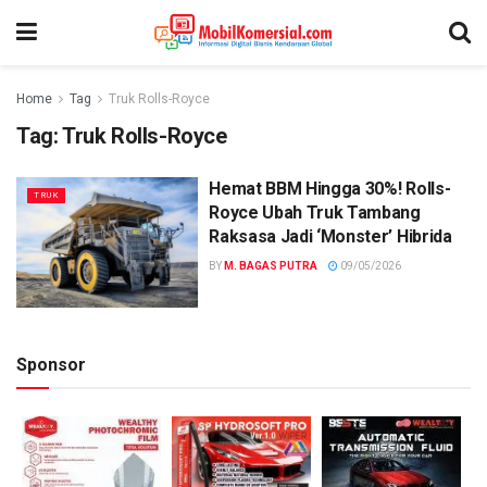
Home
Tag
Truk Rolls-Royce
Tag:
Truk Rolls-Royce
Hemat BBM Hingga 30%! Rolls-
TRUK
Royce Ubah Truk Tambang
Raksasa Jadi ‘Monster’ Hibrida
BY
M. BAGAS PUTRA
09/05/2026
Sponsor