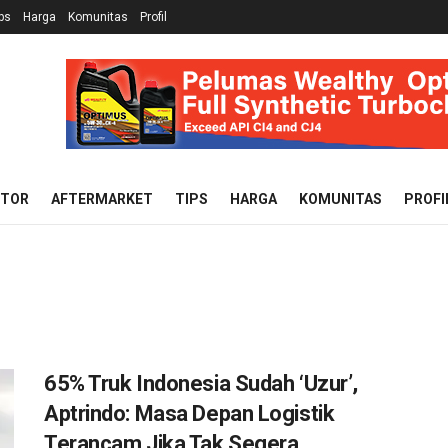
ps
Harga
Komunitas
Profil
OTOR
AFTERMARKET
TIPS
HARGA
KOMUNITAS
PROFI
65% Truk Indonesia Sudah ‘Uzur’,
Aptrindo: Masa Depan Logistik
Terancam Jika Tak Segera