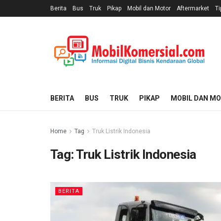
Berita
Bus
Truk
Pikap
Mobil dan Motor
Aftermarket
Ti
BERITA
BUS
TRUK
PIKAP
MOBIL DAN M
Home
Tag
Truk Listrik Indonesia
Tag:
Truk Listrik Indonesia
BERITA