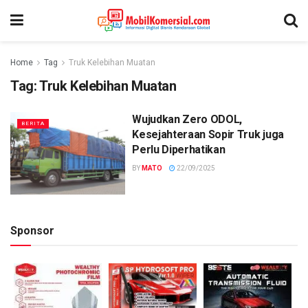
Home
Tag
Truk Kelebihan Muatan
Tag:
Truk Kelebihan Muatan
Wujudkan Zero ODOL,
BERITA
Kesejahteraan Sopir Truk juga
Perlu Diperhatikan
BY
MATO
22/09/2025
Sponsor