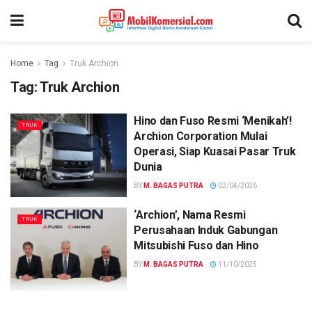
Home
Tag
Truk Archion
Tag:
Truk Archion
Hino dan Fuso Resmi ‘Menikah’!
TRUK
Archion Corporation Mulai
Operasi, Siap Kuasai Pasar Truk
Dunia
BY
M. BAGAS PUTRA
02/04/2026
‘Archion’, Nama Resmi
TRUK
Perusahaan Induk Gabungan
Mitsubishi Fuso dan Hino
BY
M. BAGAS PUTRA
11/10/2025